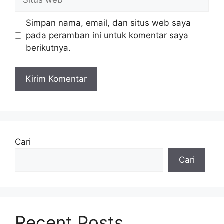
e
i
l
t
Simpan nama, email, dan situs web saya
u
pada peramban ini untuk komentar saya
s
berikutnya.
w
e
b
Cari
Cari
Recent Posts