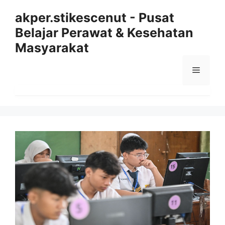
Langsung
akper.stikescenut - Pusat
ke
Belajar Perawat & Kesehatan
isi
Masyarakat
Menu