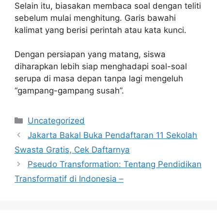
Selain itu, biasakan membaca soal dengan teliti
sebelum mulai menghitung. Garis bawahi
kalimat yang berisi perintah atau kata kunci.
Dengan persiapan yang matang, siswa
diharapkan lebih siap menghadapi soal-soal
serupa di masa depan tanpa lagi mengeluh
“gampang-gampang susah”.
K
Uncategorized
a
Jakarta Bakal Buka Pendaftaran 11 Sekolah
t
Swasta Gratis, Cek Daftarnya
e
Pseudo Transformation: Tentang Pendidikan
g
Transformatif di Indonesia –
o
r
i